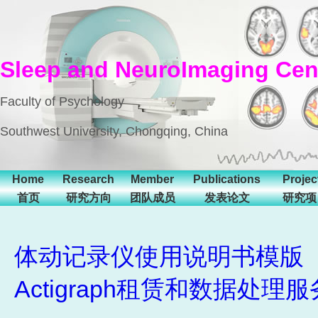
Sleep and NeuroImaging Cen
Faculty of Psychology
Southwest University, Chongqing, China
Home
Research
Member
Publications
Projec
首页
研究方向
团队成员
发表论文
研究项
体动记录仪使用说明书模版
Actigraph租赁和数据处理服