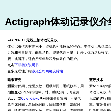
Actigraph体动记录仪介
wGT3X-BT 无线三轴体动记录仪
体动记录仪具有体积小，待机长和能感光的特点。本体动记录仪结合了
计数和矢量幅度、能量消耗、能量代谢当量，计步，体力活动强度、
腕、或脚踝，适合所有年龄和身体条件的用户。
点击
下载相关说明书
更多原理性介绍
参见公司网络支持端
睡眠研究
蓝牙技术
测量潜伏期，觉醒次数，睡眠时间，睡眠效率，周
新ActiGraph
期性腿动(PLM)等指标。对于睡眠分析，可选用
体动记录仪, 与
Sadeh或
Cole-Kripke
两种睡眠分期算法，可提供
无线的进行初
总在床时间，总睡眠时间，睡眠潜伏期，清醒时
率。该设备在
间，睡眠期间清醒次数，平均清醒时长，觉醒指数
以及数据分析