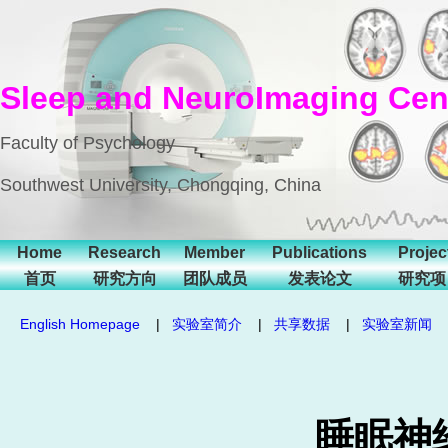
Sleep and NeuroImaging Cen
Faculty of Psychology
Southwest University, Chongqing, China
Home
Research
Member
Publications
Projec
首页
研究方向
团队成员
发表论文
研究项
English Homepage
|
实验室简介
|
共享数据
|
实验室新闻
睡眠神